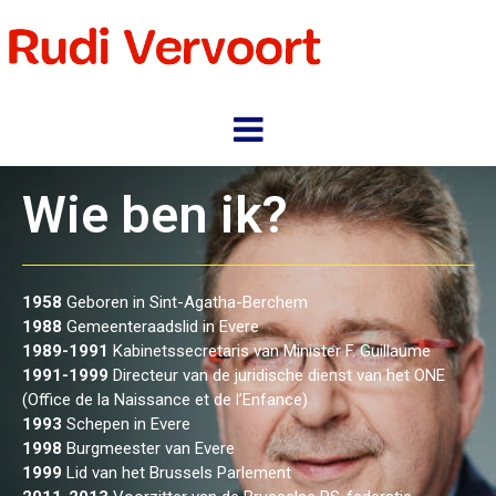
Wie ben ik?
1958
Geboren in Sint-Agatha-Berchem
1988
Gemeenteraadslid in Evere
1989-1991
Kabinetssecretaris van Minister F. Guillaume
1991-1999
Directeur van de juridische dienst van het ONE
(Office de la Naissance et de l’Enfance)
1993
Schepen in Evere
1998
Burgmeester van Evere
1999
Lid van het Brussels Parlement