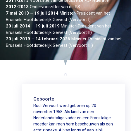
2011-2013
Voorzitter van de Brusselse PS-federatie
2012-2013
Ondervoorzitter van de PS
7 mei 2013 – 19 juli 2014
Minister-President van het
Brussels Hoofdstedelijk Gewest (Vervoort I)
20 juli 2014 – 19 juli 2019
Minister-President van het
Brussels Hoofdstedelijk Gewest (Vervoort II)
20 juli 2019 – 14 februari 2026
Minister-President van het
Brussels Hoofdstedelijk Gewest (Vervoort III)
Geboorte
Rudi Vervoort werd geboren op 20
november 1958. Als kind van een
Nederlandstalige vader en een Franstalige
moeder kan men hem beschouwen als een
echt zinneke. Al van jongs af aan is hij